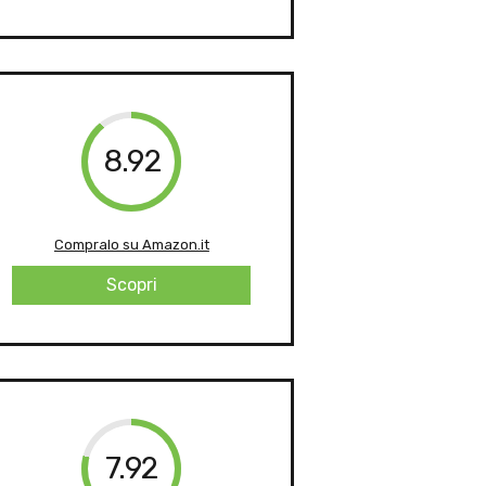
8.92
Compralo su Amazon.it
Scopri
7.92