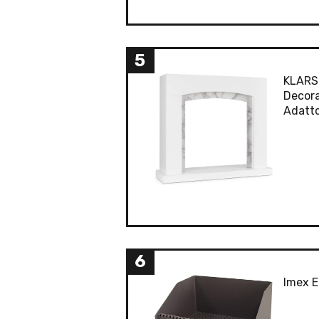
5
KLARST
Decora
Adatto
6
Imex E