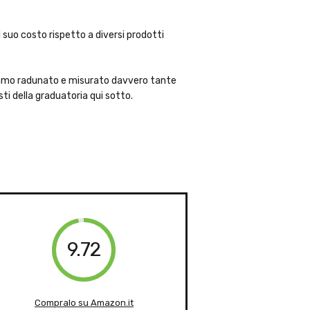
l suo costo rispetto a diversi prodotti
bbiamo radunato e misurato davvero tante
sti della graduatoria qui sotto.
9.72
Compralo su Amazon.it