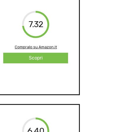
7.32
Compralo su Amazon.it
Scopri
6.40