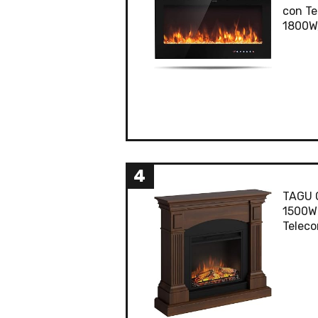
con Te
1800W,
4
TAGU C
1500W 
Teleco