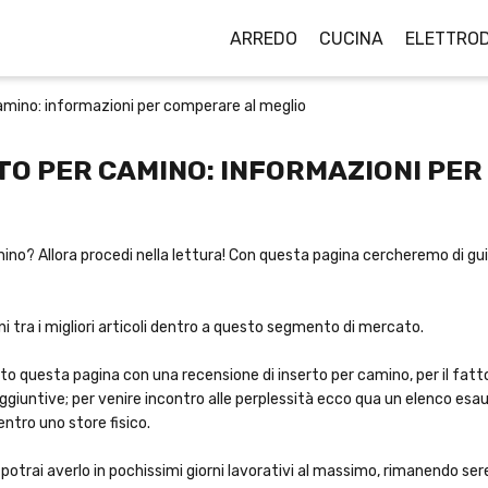
ARREDO
CUCINA
ELETTROD
camino: informazioni per comperare al meglio
RTO PER CAMINO: INFORMAZIONI PE
mino? Allora procedi nella lettura! Con questa pagina cercheremo di guidar
uni tra i migliori articoli dentro a questo segmento di mercato.
o questa pagina con una recensione di inserto per camino, per il fatto
giuntive; per venire incontro alle perplessità ecco qua un elenco esaus
ntro uno store fisico.
otrai averlo in pochissimi giorni lavorativi al massimo, rimanendo se