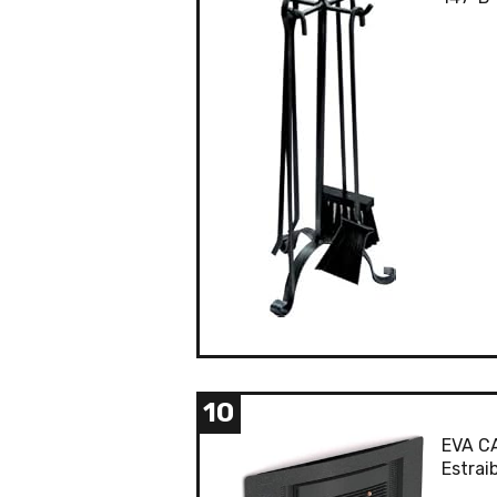
10
EVA CA
Estrai