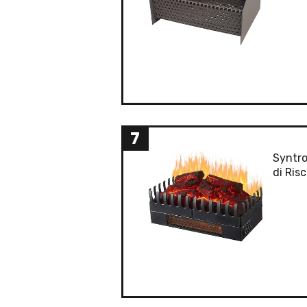
7
Syntro
di Ris