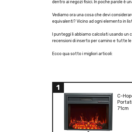
dentro ai negozi fisici. In poche parole è u
Vediamo ora una cosa che devi considerare, 
equivalenti? Vicino ad ogni elemento in lis
I punteggi li abbiamo calcolati usando un 
recensioni di inserto per camino e tutte le 
Ecco qua sotto i migliori articoli:
1
C-Hope
Portat
71cm