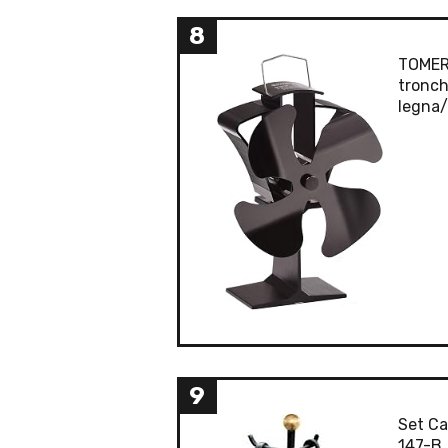
8
TOMERS
tronch
legna/
9
Set Ca
147-B