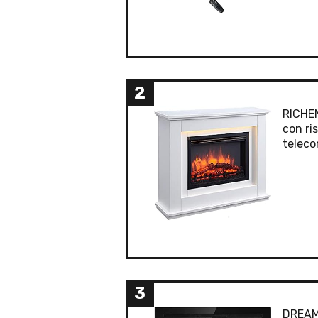
2
RICHEN
con ri
teleco
3
DREAMA