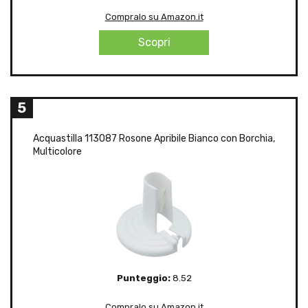
Compralo su Amazon.it
Scopri
5
Acquastilla 113087 Rosone Apribile Bianco con Borchia,
Multicolore
Punteggio:
8.52
Compralo su Amazon.it