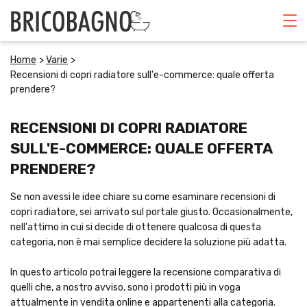
ARREDO
Home
>
Varie
>
Recensioni di copri radiatore sull'e-commerce: quale offerta
CUCINA
prendere?
ELETTRODOMESTICI
RECENSIONI DI COPRI RADIATORE
SULL'E-COMMERCE: QUALE OFFERTA
GIARDINO
PRENDERE?
VARIE
Se non avessi le idee chiare su come esaminare recensioni di
copri radiatore, sei arrivato sul portale giusto. Occasionalmente,
nell'attimo in cui si decide di ottenere qualcosa di questa
CERCA
categoria, non è mai semplice decidere la soluzione più adatta.
In questo articolo potrai leggere la recensione comparativa di
quelli che, a nostro avviso, sono i prodotti più in voga
attualmente in vendita online e appartenenti alla categoria.